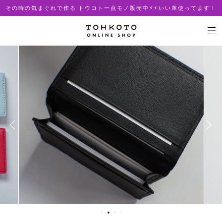
その時の気まぐれで作る トウコト一点モノ販売中⚡︎⚡︎いい革使ってます！