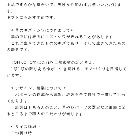
上品で柔らかな風合いで、男性女性問わずお使いいただけま
す。
ギフトにもおすすめです。
< 革のキズ・シワにつきまして>
革の中には表面にキズ・シワが表れることがあります。
これは生きてきたもののキズであり、そして生きてきたもの
の歴史です。
TOHKOTOではこれを天然素材の証と考え、
1頭1頭の限りある命が「生き続ける」モノづくりを目指して
います。
< デザイン、縫製について >
パターンの作成から裁断、縫製を全て自社で一貫して行っ
ております。
縫製はもちろんのこと、革や各パーツの選定など細部に至
るところまで職人のこだわりが光ります。
< サイズ詳細 >
二つ折り時